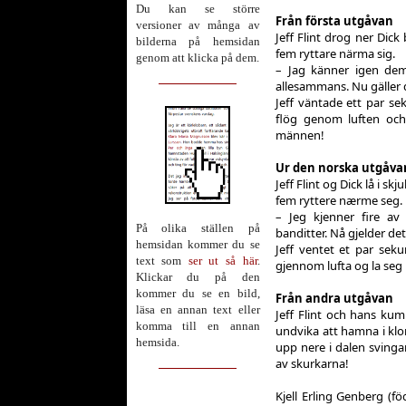
Du kan se större
Från första utgåvan
versioner av många av
Jeff Flint drog ner Dic
bilderna på hemsidan
fem ryttare närma sig.
genom att klicka på dem.
– Jag känner igen dem,
allesammans. Nu gäller 
Jeff väntade ett par se
flög genom luften och
männen!
Ur den norska utgåva
Jeff Flint og Dick lå i sk
fem ryttere nærme seg.
– Jeg kjenner fire av 
På olika ställen på
banditter. Nå gjelder de
hemsidan kommer du se
Jeff ventet et par sek
text som
ser ut så här
.
gjennom lufta og la seg 
Klickar du på den
kommer du se en bild,
Från andra utgåvan
läsa en annan text eller
Jeff Flint och hans k
komma till en annan
undvika att hamna i klo
hemsida.
upp nere i dalen svingar
av skurkarna!
Kjell Erling Genberg (f