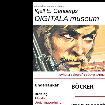
Baserat på en sann historia ...
Kjell E. Genbergs
DIGITALA museum
Nyheter
:
Biografi
:
Böcker
:
Anna
Underlänkar
BÖCKER
Ordning
Till salu
Utgivningsordning