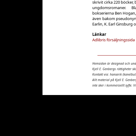
skrivit cirka 220 böcker
ungdomsromaner. B
bokserierna Ben Hogan, 
även bakom pseudonymer
Earlin, K. Earl Ginsburg 
Länkar
Adlibris försäljningssida
Hemsidan är designad och und
Kjell E. Genbergs rättigheter s
Kontakt via: hanserik (kanelbull
Allt material på Kjell E. Genber
inte sker i kommersiellt syfte. V