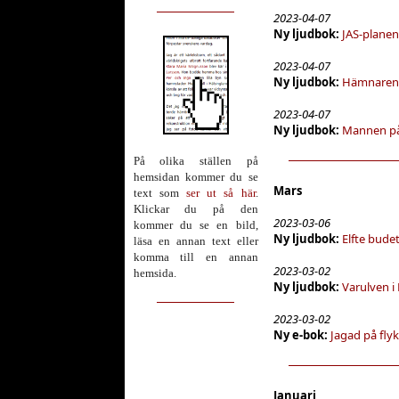
2023-04-07
Ny ljudbok:
JAS-planen
2023-04-07
Ny ljudbok:
Hämnaren 
2023-04-07
Ny ljudbok:
Mannen på
På olika ställen på
hemsidan kommer du se
Mars
text som
ser ut så här
.
Klickar du på den
2023-03-06
kommer du se en bild,
Ny ljudbok:
Elfte bude
läsa en annan text eller
komma till en annan
2023-03-02
hemsida.
Ny ljudbok:
Varulven i 
2023-03-02
Ny e-bok:
Jagad på flykt
Januari