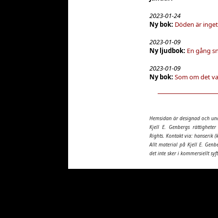
2023-01-24
Ny bok:
Döden är inge
2023-01-09
Ny ljudbok:
En gång s
2023-01-09
Ny bok:
Som om det var
Hemsidan är designad och un
Kjell E. Genbergs rättighete
Rights. Kontakt via: hanserik (
Allt material på Kjell E. Genb
det inte sker i kommersiellt syf