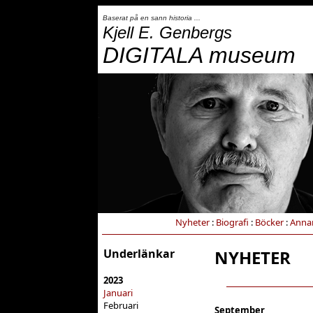
Baserat på en sann historia ...
Kjell E. Genbergs
DIGITALA museum
Nyheter
:
Biografi
:
Böcker
:
Anna
Underlänkar
NYHETER
2023
Januari
Februari
September