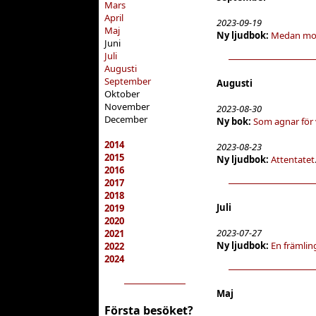
Mars
April
2023-09-19
Maj
Ny ljudbok:
Medan mo
Juni
Juli
Augusti
September
Augusti
Oktober
November
2023-08-30
December
Ny bok:
Som agnar för
2014
2023-08-23
2015
Ny ljudbok:
Attentatet
2016
2017
2018
Juli
2019
2020
2023-07-27
2021
Ny ljudbok:
En främli
2022
2024
Maj
Första besöket?