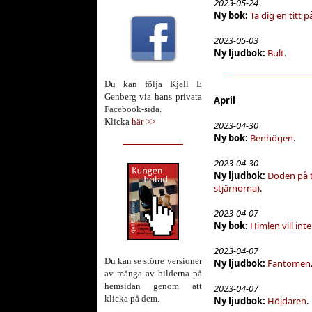
2023-05-24
Ny bok:
Ta dig en titt på
2023-05-03
Ny ljudbok:
Bult
.
Du kan följa Kjell E
Genberg via hans privata
April
Facebook-sida.
Klicka
här >>
2023-04-30
Ny bok:
Benhögen
.
2023-04-30
Ny ljudbok:
Döden på t
stjärnorna)
.
2023-04-07
Ny bok:
Himlen vill int
2023-04-07
Du kan se större versioner
Ny ljudbok:
Fantomen
av många av bilderna på
hemsidan genom att
2023-04-07
klicka på dem.
Ny ljudbok:
Höjdaren
.