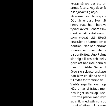
kropp så jag ger ett ung
annat foto ... Nej, de ä
oss själva till glädje.
Stommen av de ursprun
Död är endast Sven Sö
(1919–1982) hann bara 
tyvärr avled. Senare til
gjort sig ett aktat namn
som vidgat sitt litter
enastående kännedom om
därifrån. När han ändrad
föreningen men det 
disponibilitet. Uno Palm
slöt sig till oss och bekl
göra att han inte hann s
han förmådde. Senast 
åtog sig sekreterarskape
han blev en klippa som 
till nytta för föreningen.
Varför inga fler kvinnli
Några har vi frågat me
och inget soloskap, lust
utforma planer med myc
sig själv med självironi o
tar vi på djupt allvar m