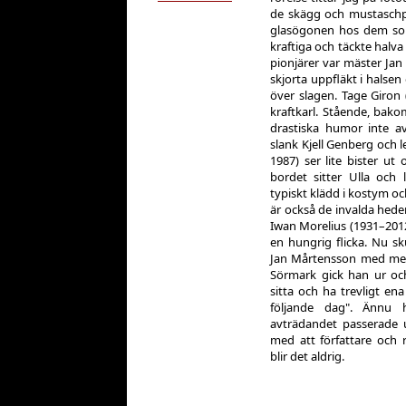
de skägg och mustaschp
glasögonen hos dem so
kraftiga och täckte halva 
pionjärer var mäster Jan
skjorta uppfläkt i halse
över slagen. Tage Giro
kraftkarl. Stående, bak
drastiska humor inte av
slank Kjell Genberg och 
1987) ser lite bister ut 
bordet sitter Ulla och 
typiskt klädd i kostym o
är också de invalda hed
Iwan Morelius (1931–2012
en hungrig flicka. Nu sk
Jan Mårtensson med men
Sörmark gick han ur oc
sitta och ha trevligt en
följande dag". Ännu 
avträdandet passerade 
med att författare och 
blir det aldrig.