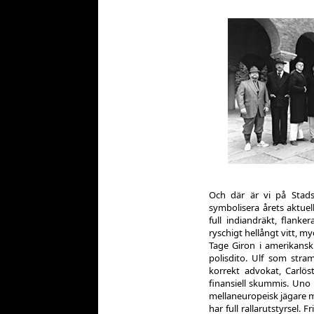
Och där är vi på Stad
symbolisera årets aktuella
full indiandräkt, flanke
ryschigt hellångt vitt, 
Tage Giron i amerikansk
polisdito. Ulf som str
korrekt advokat, Carlö
finansiell skummis. Uno
mellaneuropeisk jägare m
har full rallarutstyrsel. F