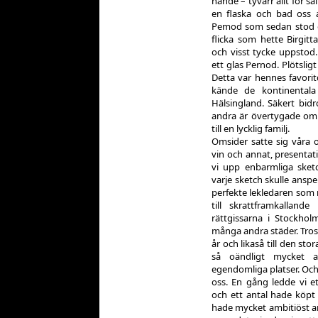
hände – tyvärr allt för sä
en flaska och bad oss at
Pemod som sedan stod 
flicka som hette Birgit
och visst tycke uppsto
ett glas Pernod. Plötsl
Detta var hennes favori
kände de kontinentala
Hälsingland. Säkert bi
andra är övertygade om 
till en lycklig familj.
Omsider satte sig våra o
vin och annat, presentat
vi upp enbarmliga sket
varje sketch skulle anspel
perfekte lekledaren som 
till skrattframkalland
rättgissarna i Stockhol
många andra städer. Trosa
år och likaså till den st
så oändligt mycket 
egendomliga platser. Och 
oss. En gång ledde vi e
och ett antal hade köpt b
hade mycket ambitiöst a