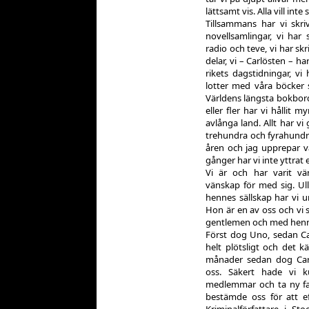
lättsamt vis. Alla vill inte
Tillsammans har vi skriv
novellsamlingar, vi har 
radio och teve, vi har skr
delar, vi – Carlösten – h
rikets dagstidningar, vi
lotter med våra böcker s
Världens längsta bokbord 
eller fler har vi hållit m
avlånga land. Allt har v
trehundra och fyrahund
åren och jag upprepar va
gånger har vi inte yttrat e
Vi är och har varit vä
vänskap för med sig. Ull
hennes sällskap har vi 
Hon är en av oss och vi s
gentlemen och med henne
Först dog Uno, sedan C
helt plötsligt och det 
månader sedan dog Carl
oss. Säkert hade vi 
medlemmar och ta ny far
bestämde oss för att e