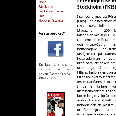
Föreningen Krimi
Nord
Stockholm (FKIS
Sällskapet
Deckarvännerna
FKIS
I samband med att Fören
Novellmästarna
(FKIS) upplöstes skrev v
(1932–2008) följande 
Magazine nr 1 2004. 
Första besöket?
inlagda av mig, Kjell E. G
Den eminente låsta-rumme
och intrigvävaren Ja
hälftenägare i en fra
fastigheten på Kamm
huserade man i en av vå
utan bara ett sekels pre
Du kan följa Kjell E
utmaningar så med e
Genberg via hans
tillfällig hjälp av en so
privata Facebook-sida.
till en lyxlokal avsedd fö
Klicka
här >>
fester. Där fanns till och e
I denna källare kons
Kriminalförfattare i Sto
luften länge. Vi författar
andra litterära tillställn
handen och en plastmugg
om Genberg) i den andra 
författare borde sluta