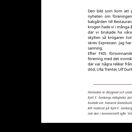
Den bild som kom att 
nyheten om föreningens
bakgården till Restaura
krogen hade vi i många 
där vi brukade ha vår
skylten så krögaren tv
skrev Expressen. Jag har
sanning.
Efter FKIS försvinnand
förening med det ironis
där var några reliker frå
död, Ulla Trenter, Ulf Dur
Hemsidan är designad och unde
Kjell E. Genbergs rättigheter sk
Kontakt via: hanserik (kanelbulle
Allt material på Kjell E. Genber
inte sker i kommersiellt syfte. Vi