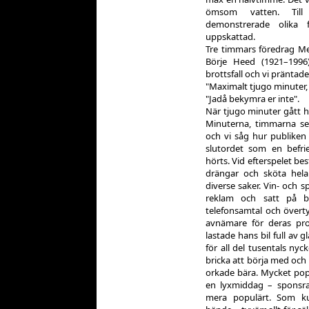
ömsom vatten. Till
demonstrerade olika 
uppskattad.
Tre timmars föredrag M
Börje Heed (1921–1996
brottsfall och vi präntad
"Maximalt tjugo minuter, 
"Jadå bekymra er inte".
När tjugo minuter gått h
Minuterna, timmarna seg
och vi såg hur publiken
slutordet som en befri
hörts. Vid efterspelet bes
drängar och sköta hela
diverse saker. Vin- och s
reklam och satt på be
telefonsamtal och övert
avnämare för deras pro
lastade hans bil full av g
för all del tusentals nyc
bricka att börja med och
orkade bära. Mycket popul
en lyxmiddag – sponsra
mera populärt. Som ku