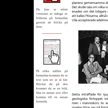
planera gemensamma akti
Det skulle tala om vilka vi 
Du kan se större
enades om det tidigare
versioner av många av
att kallas FKisarna, allts
bilderna på hemsidan
Ulla accepterade ädelmod
genom att klicka på
dem.
På olika ställen på
hemsidan kommer du se
text som
ser ut så här
.
Klickar du på den
kommer du se en bild,
läsa en annan text eller
Detta inträffade för tju
komma till en annan
geologiska förloppet mi
hemsida.
men i människors liv e
rörelse tittar jag på foto