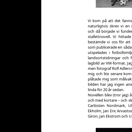
Vi kom på att det fann
naturligtvis skrev vi e
och då började vi fund
stafettnovell. Vi hitt
bestämde vi oss för att 
som publicerade en sådan
utspelades i fotbollsmil
landsortstidningar och 
lagbild av VM-format. Ja
men fotograf Rolf Adlercr
mig och lite senare kom
plåtade mig som målvakt 
bilden har jag ingen an
linda för 20 år sedan.
Novellen blev (tror jag) å
och med kortare – och skr
Carlösten Nordmark, Ulf
Ekholm, Jan Eric Arvastso
Giron, Jan Ekstrom och 