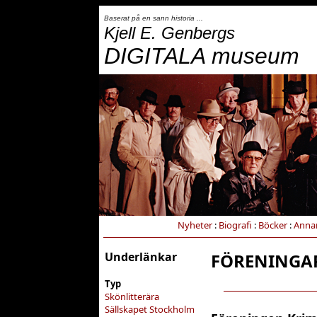
Baserat på en sann historia ...
Kjell E. Genbergs
DIGITALA museum
Nyheter
:
Biografi
:
Böcker
:
Anna
Underlänkar
FÖRENINGA
Typ
Skönlitterära
Sällskapet Stockholm