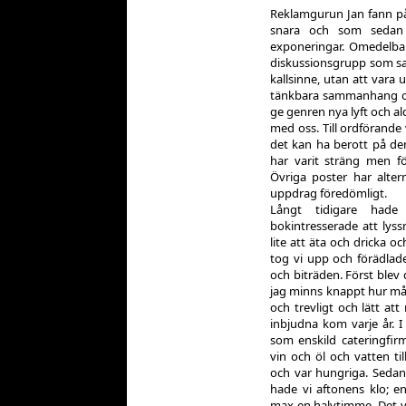
Reklamgurun Jan fann på
snara och som sedan å
exponeringar. Omedelbart
diskussionsgrupp som sa
kallsinne, utan att vara u
tänkbara sammanhang och
ge genren nya lyft och ald
med oss. Till ordförande
det kan ha berott på de
har varit sträng men fö
Övriga poster har alter
uppdrag föredömligt.
Långt tidigare had
bokintresserade att lyss
lite att äta och dricka 
tog vi upp och förädlade
och biträden. Först blev
jag minns knappt hur mån
och trevligt och lätt att
inbjudna kom varje år. I
som enskild cateringfi
vin och öl och vatten ti
och var hungriga. Sedan
hade vi aftonens klo; e
max en halvtimme. Det 