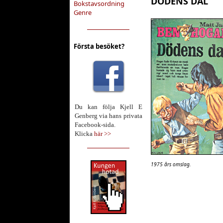
DÖDENS DAL
Bokstavsordning
Genre
Första besöket?
Du kan följa Kjell E
Genberg via hans privata
Facebook-sida.
Klicka
här >>
1975 års omslag.