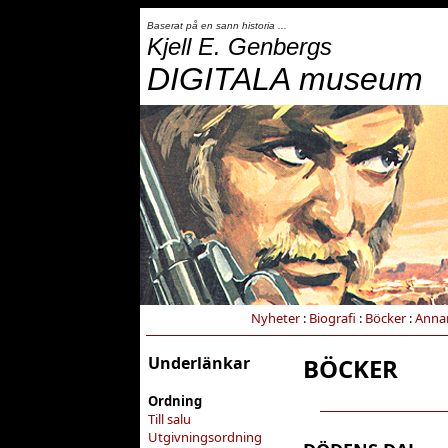
Baserat på en sann historia ...
Kjell E. Genbergs
DIGITALA museum
Nyheter
:
Biografi
:
Böcker
:
Anna
Underlänkar
BÖCKER
Ordning
Till salu
Utgivningsordning