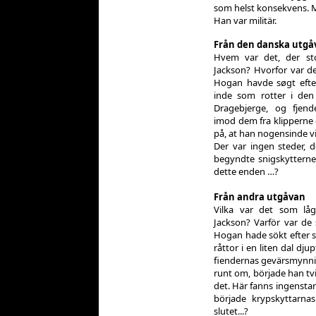
som helst konsekvens. M
Han var militär.
Från den danska utgå
Hvem var det, der st
Jackson? Hvorfor var de
Hogan havde søgt efte
inde som rotter i den 
Dragebjerge, og fjen
imod dem fra klipperne
på, at han nogensinde vil
Der var ingen steder, 
begyndte snigskytterne
dette enden …?
Från andra utgåvan
Vilka var det som lå
Jackson? Varför var de
Hogan hade sökt efter 
råttor i en liten dal dj
fiendernas gevärsmynni
runt om, började han tvi
det. Här fanns ingenstan
började krypskyttarna
slutet...?