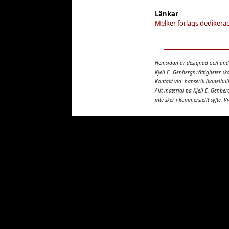
Länkar
Melker förlags dedikera
Hemsidan är designad och und
Kjell E. Genbergs rättigheter s
Kontakt via: hanserik (kanelbull
Allt material på Kjell E. Genber
inte sker i kommersiellt syfte. V