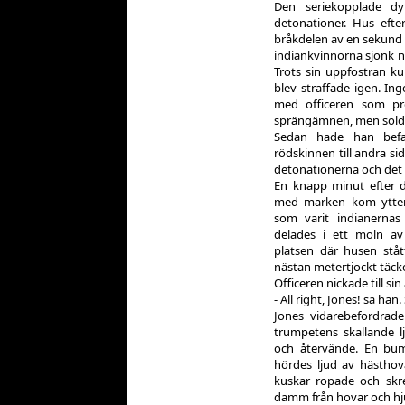
Den seriekopplade dy
detonationer. Hus efter
bråkdelen av en sekund oc
indiankvinnorna sjönk ne
Trots sin uppfostran kun
blev straffade igen. Ing
med officeren som pr
sprängämnen, men solda
Sedan hade han befal
rödskinnen till andra si
detonationerna och det k
En knapp minut efter 
med marken kom ytterl
som varit indianernas
delades i ett moln a
platsen där husen ståt
nästan metertjockt täck
Officeren nickade till sin
- All right, Jones! sa han
Jones vidarebefordrad
trumpetens skallande l
och återvände. En bu
hördes ljud av hästhova
kuskar ropade och skre
damm från hovar och hju