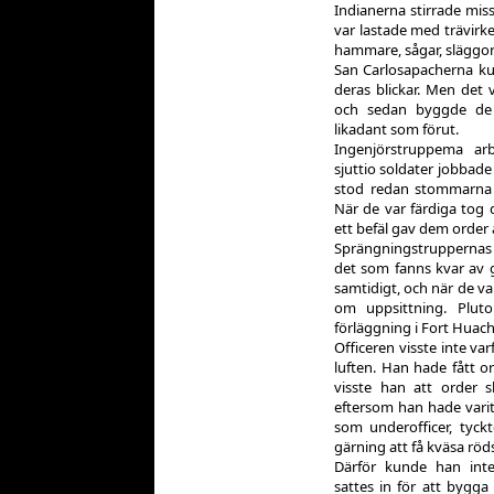
Indianerna stirrade mi
var lastade med trävirke
hammare, sågar, släggor
San Carlosapacherna ku
deras blickar. Men det v
och sedan byggde de 
likadant som förut.
Ingenjörstruppema ar
sjuttio soldater jobbade
stod redan stommarna t
När de var färdiga tog 
ett befäl gav dem order a
Sprängningstruppernas 
det som fanns kvar av 
samtidigt, och när de va
om uppsittning. Pluto
förläggning i Fort Huac
Officeren visste inte va
luften. Han hade fått o
visste han att order sk
eftersom han hade varit
som underofficer, tyck
gärning att få kväsa röd
Därför kunde han inte
sattes in för att bygg