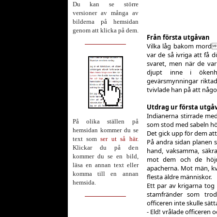
Du kan se större
versioner av många av
bilderna på hemsidan
genom att klicka på dem.
Från första utgåvan
Vilka låg bakom mordf
var de så ivriga att f
svaret, men när de var
djupt inne i ökenh
gevärsmynningar rikta
tvivlade han på att någo
Utdrag ur första utgå
Indianerna stirrade me
På olika ställen på
som stod med sabeln hö
hemsidan kommer du se
Det gick upp för dem att
text som
ser ut så här
.
På andra sidan planen 
Klickar du på den
hand, vaksamma, säkra 
kommer du se en bild,
mot dem och de höjde
läsa en annan text eller
apacherna. Mot män, kv
komma till en annan
flesta äldre människor.
hemsida.
Ett par av krigarna to
stamfränder som trod
officeren inte skulle sätta
- Eld! vrålade officeren o