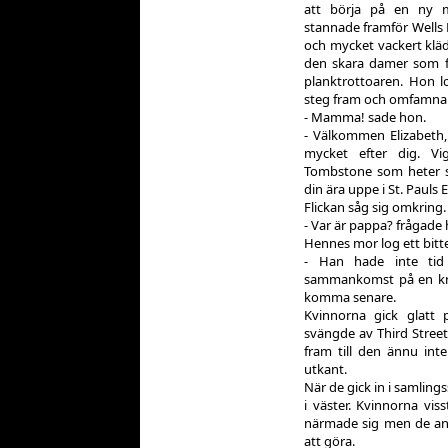
att börja på en ny m
stannade framför Wells 
och mycket vackert kläd
den skara damer som f
planktrottoaren. Hon 
steg fram och omfamnar
- Mamma! sade hon.
- Välkommen Elizabeth, 
mycket efter dig. Vi
Tombstone som heter så
din ära uppe i St. Pauls 
Flickan såg sig omkring.
- Var är pappa? frågade 
Hennes mor log ett bitte
- Han hade inte tid
sammankomst på en kro
komma senare.
Kvinnorna gick glatt 
svängde av Third Stre
fram till den ännu int
utkant.
När de gick in i samlin
i väster. Kvinnorna vi
närmade sig men de an
att göra.