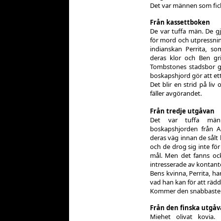
Det var männen som fic
Från kassettboken
De var tuffa män. De gj
för mord och utpressnin
indianskan Perrita, s
deras klor och Ben gr
Tombstones stadsbor g
boskapshjord gör att ett
Det blir en strid på li
fäller avgörandet.
Från tredje utgåvan
Det var tuffa mä
boskapshjorden från Ari
deras väg innan de sålt
och de drog sig inte fö
mål. Men det fanns oc
intresserade av kontant
Bens kvinna, Perrita, h
vad han kan för att rädd
Kommer den snabbaste r
Från den finska utgå
Miehet olivat kovia.