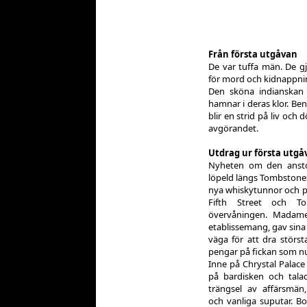
Från första utgåvan
De var tuffa män. De gj
för mord och kidnappning
Den sköna indianskan 
hamnar i deras klor. Ben 
blir en strid på liv och
avgörandet.
Utdrag ur första utgå
Nyheten om den ansto
löpeld längs Tombstone
nya whiskytunnor och p
Fifth Street och 
övervåningen. Madame
etablissemang, gav sina f
väga för att dra störs
pengar på fickan som nu
Inne på Chrystal Palac
på bardisken och talade
trängsel av affärsmän,
och vanliga suputar. Bo