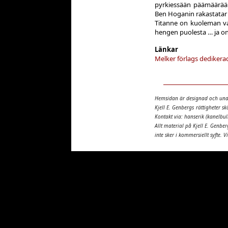
pyrkiessään päämäärääns
Ben Hoganin rakastatar 
Titanne on kuoleman va
hengen puolesta … ja o
Länkar
Melker förlags dedikera
Hemsidan är designad och und
Kjell E. Genbergs rättigheter s
Kontakt via: hanserik (kanelbull
Allt material på Kjell E. Genber
inte sker i kommersiellt syfte. V