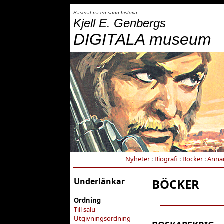
Baserat på en sann historia ...
Kjell E. Genbergs
DIGITALA museum
Nyheter
:
Biografi
:
Böcker
:
Anna
Underlänkar
BÖCKER
Ordning
Till salu
Utgivningsordning