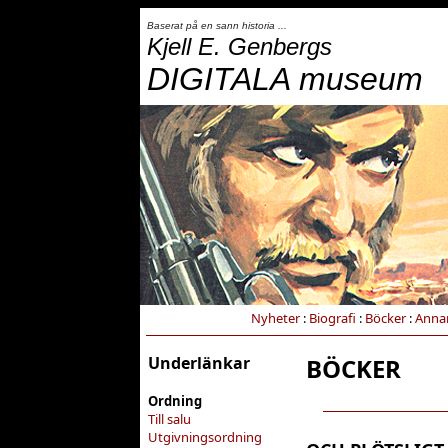
Baserat på en sann historia ...
Kjell E. Genbergs
DIGITALA museum
Nyheter
:
Biografi
:
Böcker
:
Anna
Underlänkar
BÖCKER
Ordning
Till salu
Utgivningsordning