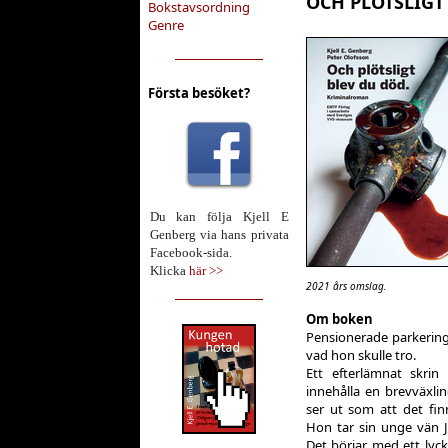
OCH PLÖTSLIGT
Bokstavsordning
Genre
Första besöket?
Du kan följa Kjell E
Genberg via hans privata
Facebook-sida.
Klicka
här >>
2021 års omslag.
Om boken
Pensionerade parkering
vad hon skulle tro.
Ett efterlämnat skrin
innehålla en brevväxlin
ser ut som att det fi
Hon tar sin unge vän Jo
Det börjar med ett ly