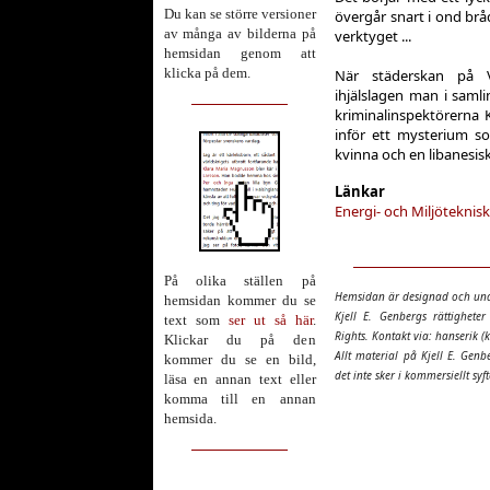
Du kan se större versioner
övergår snart i ond brå
av många av bilderna på
verktyget ...
hemsidan genom att
klicka på dem.
När städerskan på 
ihjälslagen man i saml
kriminalinspektörerna 
inför ett mysterium so
kvinna och en libanesis
Länkar
Energi- och Miljöteknis
På olika ställen på
Hemsidan är designad och und
hemsidan kommer du se
Kjell E. Genbergs rättighete
text som
ser ut så här
.
Rights. Kontakt via: hanserik (k
Klickar du på den
Allt material på Kjell E. Genb
kommer du se en bild,
det inte sker i kommersiellt syf
läsa en annan text eller
komma till en annan
hemsida.